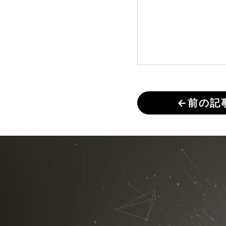
←
前の記