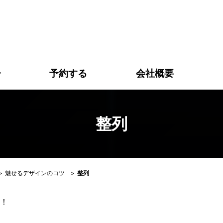
列｜株式会社アリスプラン｜高松市の予約システム一体型ホー
ー
予約する
会社概要
整列
>
魅せるデザインのコツ
>
整列
！